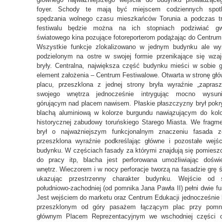
foyer. Schody te mają być miejscem codziennych spot
spędzania wolnego czasu mieszkańców Torunia a podczas t
festiwalu będzie można na ich stopniach podziwiać gw
światowego kina pozujące fotoreporterom podążając do Centrum
Wszystkie funkcje zlokalizowano w jednym budynku ale wy
podzielonym na ostre w swojej formie przenikające się wza
bryły. Centralna, największa część budynku mieści w sobie 
element założenia – Centrum Festiwalowe. Otwarta w stronę gł
placu, przeszklona z jednej strony bryła wyraźnie „zapras
swojego wnętrza jednocześnie intrygując mocno wysuni
górującym nad placem nawisem. Płaskie płaszczyzny brył pokr
blachą aluminiową w kolorze burgundu nawiązującym do kolo
historycznej zabudowy toruńskiego Starego Miasta. We fragm
brył o najważniejszym funkcjonalnym znaczeniu fasada zo
przeszklona wyraźnie podkreślając główne i pozostałe wejś
budynku. W częściach fasady za którymi znajdują się pomiesz
do pracy itp, blacha jest perforowana umożliwiając doświe
wnętrz. Wieczorem i w nocy perforacje tworzą na fasadzie grę ś
ukazując przestrzenny charakter budynku. Wejście od s
południowo-zachodniej (od pomnika Jana Pawła II) pełni dwie fu
Jest wejściem do marketu oraz Centrum Edukacji jednocześnie
przeszklonym od góry pasażem łączącym plac przy pomn
głównym Placem Reprezentacyjnym we wschodniej części c