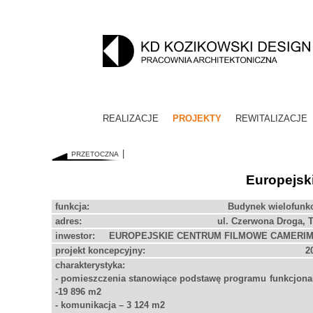
REALIZACJE
PROJEKTY
REWITALIZACJE
PRZETOCZNA
Europejsk
funkcja:
Budynek wielofunk
ul. Czerwona Droga, 
EUROPEJSKIE CENTRUM FILMOWE CAMERI
2
- pomieszczenia stanowiące podstawę programu funkcjona
-19 896 m
2
- komunikacja – 3 124 m
2