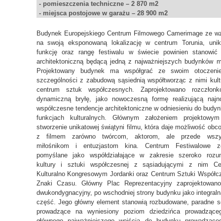
- pomieszczenia techniczne – 2 870 m
2
- miejsca postojowe w garażu – 28 900 m
2
Budynek Europejskiego Centrum Filmowego Camerimage ze w
na swoją eksponowaną lokalizację w centrum Torunia, uni
funkcję oraz rangę festiwalu w świecie powinien stanowić
architektoniczną będącą jedną z najważniejszych budynków m
Projektowany budynek ma współgrać ze swoim otoczen
szczególności z zabudową sąsiednią współtworząc z nimi kult
centrum sztuk współczesnych. Zaprojektowano rozczłonk
dynamiczną bryłę, jako nowoczesną formę realizującą naj
współczesne tendencje architektoniczne w odniesieniu do budy
funkcjach kulturalnych. Głównym założeniem projektowym
stworzenie unikatowej świątyni filmu, która daje możliwość obc
z filmem zarówno twórcom, aktorom, ale przede wszy
miłośnikom i entuzjastom kina. Centrum Festiwalowe zo
pomyślane jako współdziałające w zakresie szeroko rozum
kultury i sztuki współczesnej z sąsiadującymi z nim Ce
Kulturalno Kongresowym Jordanki oraz Centrum Sztuki Współc
Znaki Czasu. Główny Plac Reprezentacyjny zaprojektowano
dwukondygnacyjny, po wschodniej strony budynku jako integraln
część. Jego główny element stanowią rozbudowane, paradne 
prowadzące na wyniesiony poziom dziedzińca prowadzące
głównego najważniejszego wejścia do budynku prowadzące